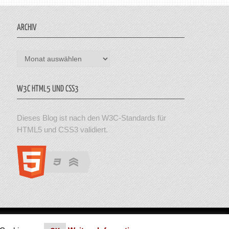
ARCHIV
Archiv
W3C HTML5 UND CSS3
Dieses Blog ist nach den W3C-Standards für
HTML5 und CSS3 validiert.
en. Theme von MyThemeShop.
Impressum
|
Datenschutz