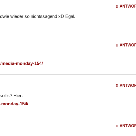
ANTWO
ndwie wieder so nichtssagend xD Egal.
ANTWO
8/media-monday-154/
ANTWO
soll’s? Hier:
a-monday-154/
ANTWO