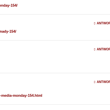
onday-154/
ANTWO
nady-154/
ANTWO
ANTWO
m-media-monday-154.html