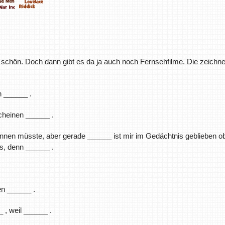
 schön. Doch dann gibt es da ja auch noch Fernsehfilme. Die zeichn
h ______ .
cheinen ______ .
en müsste, aber gerade ______ ist mir im Gedächtnis geblieben ob
s, denn ______ .
en ______ .
 , weil ______ .