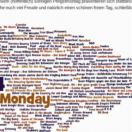
iesem (hoffentlich) sonnigen Pfingstmontag präsentieren sich stattde
 euch viel Freude und natürlich einen schönen freien Tag, schließli