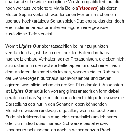
charismatische wie eindringliche Vorstellung abliefert, auf die
noch weitaus versiertere Maria Bello (
Prisoners
) als deren
Mutter Sophie verlässt, was für einen Horrorfilm schon ein
überaus hochkarätiges Schauspieler-Duo ergibt, das den doch
eher rudimentär ausformulierten Figuren eine gewisse,
zusätzliche Tiefe verleiht.
Womit
Lights Out
aber tatsächlich bei mir zu punkten
verstanden hat, ist das in den meisten Fällen durchaus
nachvollziehbare Verhalten seiner Protagonisten, die eben nicht
strunzdumm in die nächste Falle tappen und sich einer nach
dem anderen dahinmetzeln lassen, sondern die im Rahmen
der Genre-Regeln durchaus nachvollziehbar und clever
agieren, was allein schon ein großes Plus darstellt. Ansonsten
ist
Lights Out
natürlich vorrangig inszenatorisch formidabel
geraten und das Spiel mit den einzelnen Lichtquellen sowie die
Darstellung des nur in den Schatten leben könnenden
Monsters wissen rundweg zu gefallen, wenn es auch zum
Ende hin irritierend sein mag, ein vermeintlich unsichtbares
oder zumindest quasi nur aus Schwärze bestehendes
Ungeheuer schlussendlich doch in seiner ganzen Pracht