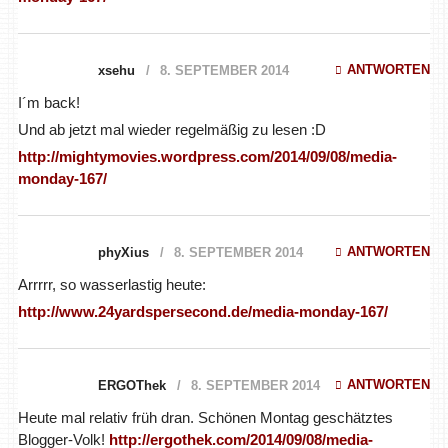
ANTWORTEN
xsehu
8. SEPTEMBER 2014
I´m back!
Und ab jetzt mal wieder regelmäßig zu lesen :D
http://mightymovies.wordpress.com/2014/09/08/media-
monday-167/
ANTWORTEN
phyXius
8. SEPTEMBER 2014
Arrrrr, so wasserlastig heute:
http://www.24yardspersecond.de/media-monday-167/
ANTWORTEN
ERGOThek
8. SEPTEMBER 2014
Heute mal relativ früh dran. Schönen Montag geschätztes
Blogger-Volk!
http://ergothek.com/2014/09/08/media-