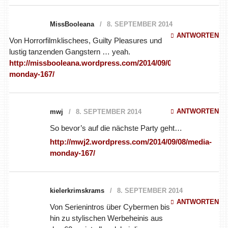
MissBooleana
8. SEPTEMBER 2014
ANTWORTEN
Von Horrorfilmklischees, Guilty Pleasures und
lustig tanzenden Gangstern … yeah.
http://missbooleana.wordpress.com/2014/09/08/media-
monday-167/
ANTWORTEN
mwj
8. SEPTEMBER 2014
So bevor’s auf die nächste Party geht…
http://mwj2.wordpress.com/2014/09/08/media-monday-167/
kielerkrimskrams
8. SEPTEMBER 2014
ANTWORTEN
Von Serienintros über Cybermen bis
hin zu stylischen Werbeheinis aus
den 60ern ist alles dabei diese
Woche!
https://neuesvomschreibtisch.wordpress.com/2014