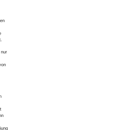
ben
e
.
 nur
von
n
t
nn
eiung