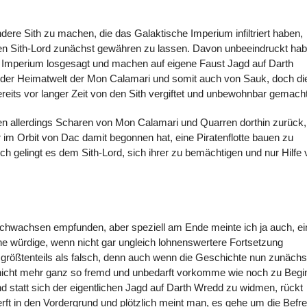
dere Sith zu machen, die das Galaktische Imperium infiltriert haben,
 den Sith-Lord zunächst gewähren zu lassen. Davon unbeeindruckt ha
m Imperium losgesagt und machen auf eigene Faust Jagd auf Darth
, der Heimatwelt der Mon Calamari und somit auch von Sauk, doch di
eits vor langer Zeit von den Sith vergiftet und unbewohnbar gemacht
n allerdings Scharen von Mon Calamari und Quarren dorthin zurück,
r im Orbit von Dac damit begonnen hat, eine Piratenflotte bauen zu
h gelingt es dem Sith-Lord, sich ihrer zu bemächtigen und nur Hilfe 
urchwachsen empfunden, aber speziell am Ende meinte ich ja auch, ei
ne würdige, wenn nicht gar ungleich lohnenswertere Fortsetzung
 größtenteils als falsch, denn auch wenn die Geschichte nun zunächs
m nicht mehr ganz so fremd und unbedarft vorkomme wie noch zu Begi
d statt sich der eigentlichen Jagd auf Darth Wredd zu widmen, rückt
erft in den Vordergrund und plötzlich meint man, es gehe um die Befr