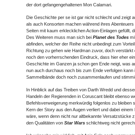
der dort gefangengehaltenen Mon Calamari.
Die Geschichte per se ist gar nicht schlecht und zeigt
als auch Konsorten machen während ihres Abenteuers k
Seiten mit kaum erklecklichen Action-Einlagen gefüllt, 
Des Weiteren muss man sich bei
Planet des Todes
mit
abfinden, welcher der Reihe nicht unbedingt zum Vortei
Richtung zu gehen wie Hardman zuvor, doch verstärkt 
noch den vorherrschenden Eindruck, dass hier eher ein
Geschichte im Ganzen ja schon gen Ende neigt, was a
nun auch durchaus noch bis zum Ende verfolgen kann in
Sammelbände doch noch zusammenlaufen und stimmig
In Hinblick auf das Treiben von Darth Wredd und dessen 
Handeln der Regierenden in Coruscant bleibt ebenso wen
Befehlsverweigerung merkwürdig folgenlos zu bleiben 
Kern der Story aus den Augen verliert und dabei eine
wäre, wenn denn nicht nur altbekannte Versatzstücke z
den Qualitäten von
Star Wars
schlichtweg nicht gerech