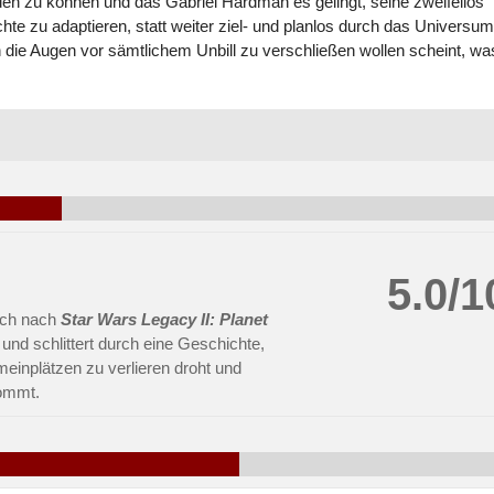
en zu können und das Gabriel Hardman es gelingt, seine zweifellos
 zu adaptieren, statt weiter ziel- und planlos durch das Universum
die Augen vor sämtlichem Unbill zu verschließen wollen scheint, wa
5.0/1
auch nach
Star Wars Legacy II: Planet
nd schlittert durch eine Geschichte,
emeinplätzen zu verlieren droht und
kommt.