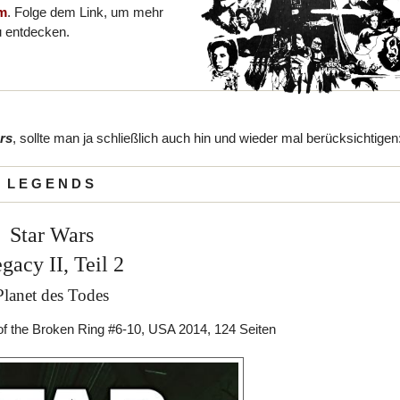
um
. Folge dem Link, um mehr
u entdecken.
rs
, sollte man ja schließlich auch hin und wieder mal berücksichtigen
L E G E N D S
Star Wars
gacy II, Teil 2
Planet des Todes
f the Broken Ring #6-10, USA 2014, 124 Seiten