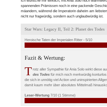
Ich wünsche mir wirklich, mit Ania Solo noch warmwerd
spannenden Prämissen noch in eine packende Geschichte
mäandern, während die Imperatorin daheim am liebsten 
nicht nur fragwürdig, sondern auch unglaubwürdig ist.
Star Wars: Legacy II, Teil 2: Planet des Todes
Heroische Taten der Imperialen Ritter -
5/10
Fazit & Wertung:
T
rotz aller Sympathie für Ania Solo wirkt diese 
des Todes
für mich noch merkwürdig konturlos u
die sich in unnötig viel Action und uninspirierten Allg
damit kaum mehr über absolutes Mittelmaß hinaus
Leser-Wertung
7/10
(
1
Stimme)