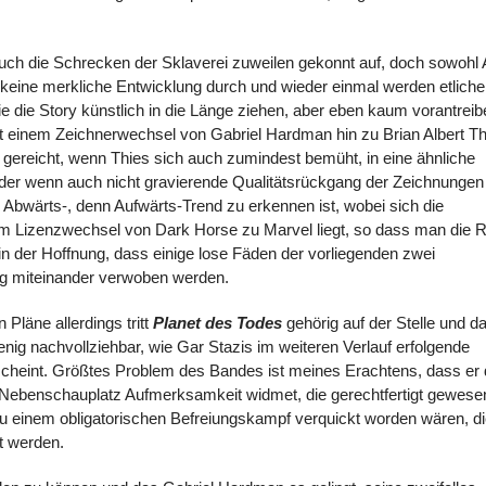
 auch die Schrecken der Sklaverei zuweilen gekonnt auf, doch sowohl 
eine merkliche Entwicklung durch und wieder einmal werden etliche
die die Story künstlich in die Länge ziehen, aber eben kaum vorantreib
 einem Zeichnerwechsel von Gabriel Hardman hin zu Brian Albert Th
l gereicht, wenn Thies sich auch zumindest bemüht, in eine ähnliche
der wenn auch nicht gravierende Qualitätsrückgang der Zeichnungen
 Abwärts-, denn Aufwärts-Trend zu erkennen ist, wobei sich die
m Lizenzwechsel von Dark Horse zu Marvel liegt, so dass man die 
 der Hoffnung, dass einige lose Fäden der vorliegenden zwei
 miteinander verwoben werden.
Pläne allerdings tritt
Planet des Todes
gehörig auf der Stelle und d
ig nachvollziehbar, wie Gar Stazis im weiteren Verlauf erfolgende
scheint. Größtes Problem des Bandes ist meines Erachtens, dass er
m Nebenschauplatz Aufmerksamkeit widmet, die gerechtfertigt gewese
u einem obligatorischen Befreiungskampf verquickt worden wären, d
t werden.