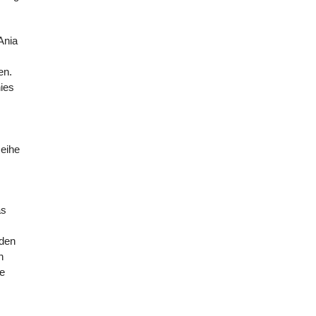
Ania
en.
ies
Reihe
as
 den
n
ie