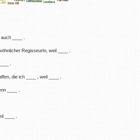
n auch ____ .
öhnlicher RegisseurIn, weil ____ .
____ .
fen, die ich ____ , weil ____ .
enn ____ .
il ____ .