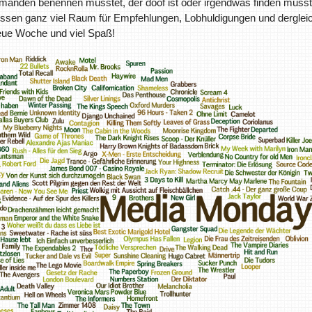
emanden benennen müsstet, der doof ist oder irgendwas finden müsst
tdessen ganz viel Raum für Empfehlungen, Lobhuldigungen und derglei
neue Woche und viel Spaß!