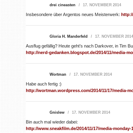
drei cineasten
17. NOVEMBER 2014
Insbesondere über Argentos neues Meisterwerk:
http:
Gloria H. Manderfeld
17. NOVEMBER 201
Ausflug gefällig? Heute geht’s nach Darkover, in Tim 
http://nerd-gedanken.blogspot.de/2014/11/media-m
Wortman
17. NOVEMBER 2014
Habe auch fertig :)
http://wortman.wordpress.com/2014/11/17/media-m
Gnislew
17. NOVEMBER 2014
Bin auch mal wieder dabei:
http://www.sneakfilm.de/2014/11/17/media-monday-