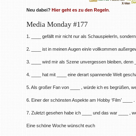
Neu dabei?
Hier geht es zu den Regeln
.
Media Monday #177
1. ____ gefällt mir nicht nur als SchauspielerIn, sonder
2. ____ ist in meinen Augen ein/e vollkommen außergew
3. ____ wird mir als Szene unvergessen bleiben, denn 
4. ____ hat mit ____ eine derart spannende Welt geschaf
5. Als großer Fan von ____ , würde ich es begrüßen, w
6. Einer der schönsten Aspekte am Hobby ‘Film’ ____ .
7. Zuletzt gesehen habe ich ____ und das war ____ , we
Eine schöne Woche wünscht euch