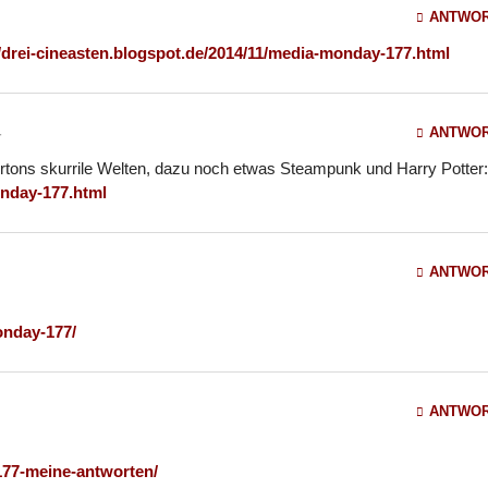
ANTWO
//drei-cineasten.blogspot.de/2014/11/media-monday-177.html
ANTWO
4
Burtons skurrile Welten, dazu noch etwas Steampunk und Harry Potter:
onday-177.html
ANTWO
onday-177/
ANTWO
177-meine-antworten/