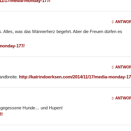
/11/17/media-monday-177/
ANTWO
. Alles, was das Männerherz begehrt. Aber die Freuen dürfen es
-monday-177/
ANTWO
andbreite.
http://katrindoerksen.com/2014/11/17/media-monday-17
ANTWO
und gegessene Hunde… und Hupen!
7/