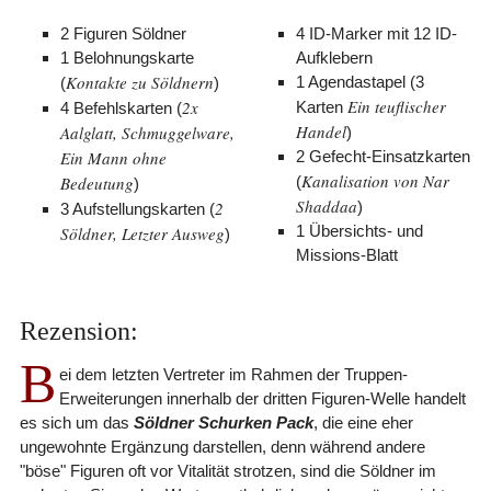
2 Figuren Söldner
4 ID-Marker mit 12 ID-
1 Belohnungskarte
Aufklebern
Kontakte zu Söldnern
1 Agendastapel (3
(
)
Ein teuflischer
2x
Karten
4 Befehlskarten (
Handel
Aalglatt, Schmuggelware,
)
Ein Mann ohne
2 Gefecht-Einsatzkarten
Kanalisation von Nar
Bedeutung
(
)
Shaddaa
2
)
3 Aufstellungskarten (
1 Übersichts- und
Söldner, Letzter Ausweg
)
Missions-Blatt
Rezension:
B
ei dem letzten Vertreter im Rahmen der Truppen-
Erweiterungen innerhalb der dritten Figuren-Welle handelt
es sich um das
Söldner Schurken Pack
, die eine eher
ungewohnte Ergänzung darstellen, denn während andere
"böse" Figuren oft vor Vitalität strotzen, sind die Söldner im