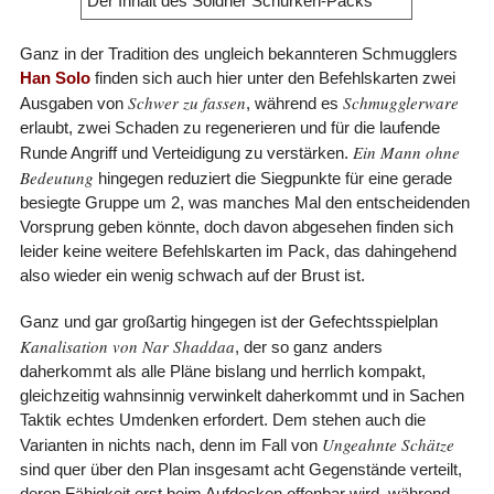
Der Inhalt des Söldner Schurken-Packs
Ganz in der Tradition des ungleich bekannteren Schmugglers
Han Solo
finden sich auch hier unter den Befehlskarten zwei
Schwer zu fassen
Schmugglerware
Ausgaben von
, während es
erlaubt, zwei Schaden zu regenerieren und für die laufende
Ein Mann ohne
Runde Angriff und Verteidigung zu verstärken.
Bedeutung
hingegen reduziert die Siegpunkte für eine gerade
besiegte Gruppe um 2, was manches Mal den entscheidenden
Vorsprung geben könnte, doch davon abgesehen finden sich
leider keine weitere Befehlskarten im Pack, das dahingehend
also wieder ein wenig schwach auf der Brust ist.
Ganz und gar großartig hingegen ist der Gefechtsspielplan
Kanalisation von Nar Shaddaa
, der so ganz anders
daherkommt als alle Pläne bislang und herrlich kompakt,
gleichzeitig wahnsinnig verwinkelt daherkommt und in Sachen
Taktik echtes Umdenken erfordert. Dem stehen auch die
Ungeahnte Schätze
Varianten in nichts nach, denn im Fall von
sind quer über den Plan insgesamt acht Gegenstände verteilt,
deren Fähigkeit erst beim Aufdecken offenbar wird, während