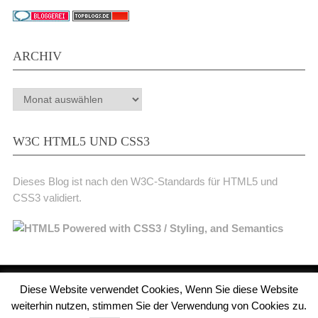
ARCHIV
Archiv
W3C HTML5 UND CSS3
Dieses Blog ist nach den W3C-Standards für HTML5 und
CSS3 validiert.
Diese Website verwendet Cookies, Wenn Sie diese Website
Medienjournal
Copyright © 2026.
weiterhin nutzen, stimmen Sie der Verwendung von Cookies zu.
© 2011 - 2018 Medienjournal. Alle Rechte vorbehalten. Theme von