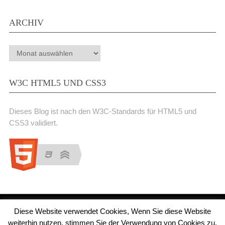
ARCHIV
Archiv
W3C HTML5 UND CSS3
Dieses Blog ist nach den W3C-Standards für HTML5 und
CSS3 validiert.
Diese Website verwendet Cookies, Wenn Sie diese Website
Medienjournal
Copyright © 2026.
weiterhin nutzen, stimmen Sie der Verwendung von Cookies zu.
© 2011 - 2018 Medienjournal. Alle Rechte vorbehalten. Theme von