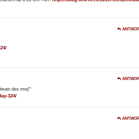
ANTWO
24/
ANTWO
teuer des mwj”‘
day-324/
ANTWO