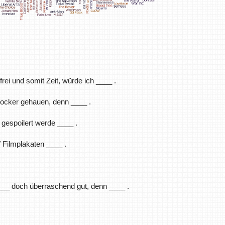
rei und somit Zeit, würde ich ____ .
Hocker gehauen, denn ____ .
 gespoilert werde ____ .
f Filmplakaten ____ .
____ doch überraschend gut, denn ____ .