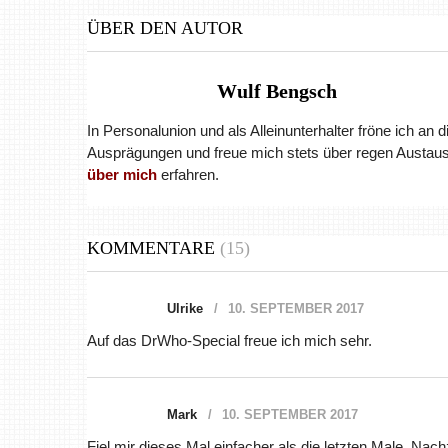
ÜBER DEN AUTOR
Wulf Bengsch
In Personalunion und als Alleinunterhalter fröne ich an 
Ausprägungen und freue mich stets über regen Austaus
über mich
erfahren.
KOMMENTARE
(15)
Ulrike
10. SEPTEMBER 2017
Auf das DrWho-Special freue ich mich sehr.
Mark
10. SEPTEMBER 2017
Fiel mir dieses Mal einfacher als die letzten Male. Nac