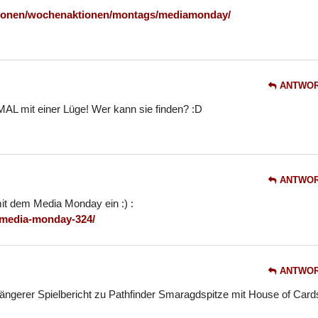
ktionen/wochenaktionen/montags/mediamonday/
ANTWO
L mit einer Lüge! Wer kann sie finden? :D
ANTWO
mit dem Media Monday ein :) :
1/media-monday-324/
ANTWO
ängerer Spielbericht zu Pathfinder Smaragdspitze mit House of Card