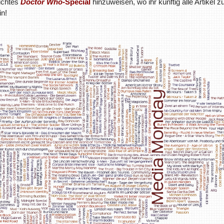
lichtes
Doctor Who
-Special
hinzuweisen, wo ihr künftig alle Artikel 
in!