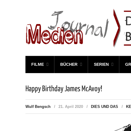
FILME
BÜCHER
SERIEN
GR
Happy Birthday James McAvoy!
Wulf Bengsch
21. April 2020
DIES UND DAS
K