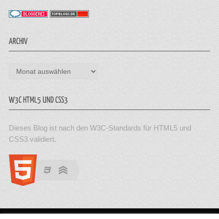
ARCHIV
Archiv
W3C HTML5 UND CSS3
Dieses Blog ist nach den W3C-Standards für HTML5 und
CSS3 validiert.