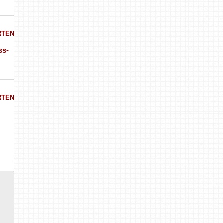
RTEN
ss-
RTEN