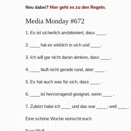
Neu dabei?
Hier geht es zu den Regeln
.
Media Monday #672
1. Es ist sicherlich ambitioniert, dass ____ .
2. ____ hat es wirklich in sich und ____ .
3. Ich will gar nicht daran denken, dass ____ .
4. ____ läuft nicht gerade rund, aber ____ .
5. Es hat auch was für sich, dass ____ .
6. ____ ist hervorragend geeignet, wenn ____ .
7. Zuletzt habe ich ____ und das war ____ , weil ____ .
Eine schöne Woche wünscht euch
Euer Wulf