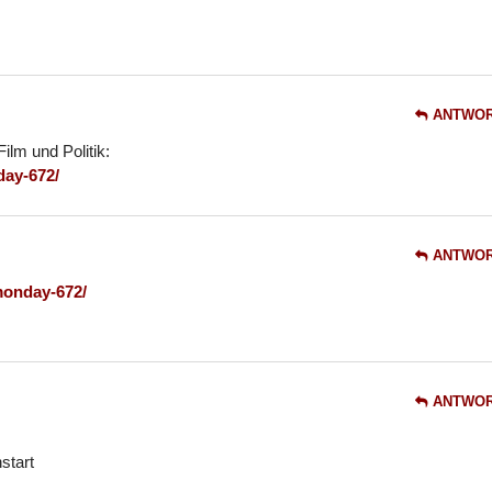
ANTWO
ilm und Politik:
day-672/
ANTWO
monday-672/
ANTWO
start