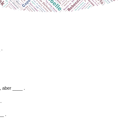
 .
, aber ____ .
.
__ .