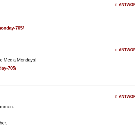
ANTWO
monday-705/
ANTWO
ere Media Mondays!
day-705/
ANTWO
kommen.
her.