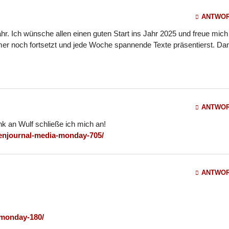
ANTWO
ahr. Ich wünsche allen einen guten Start ins Jahr 2025 und freue mich
mer noch fortsetzt und jede Woche spannende Texte präsentierst. Da
ANTWO
k an Wulf schließe ich mich an!
enjournal-media-monday-705/
ANTWO
amonday-180/