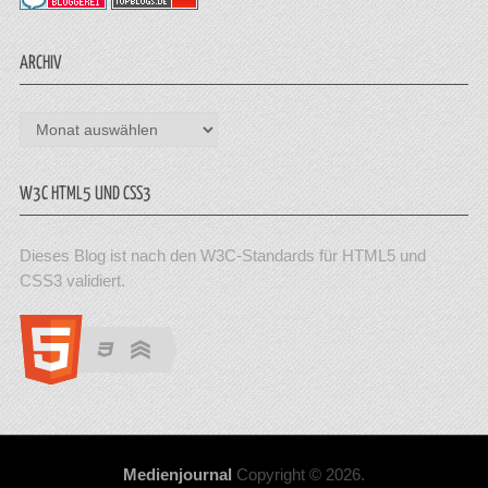
ARCHIV
Archiv
W3C HTML5 UND CSS3
Dieses Blog ist nach den W3C-Standards für HTML5 und
CSS3 validiert.
Medienjournal
Copyright © 2026.