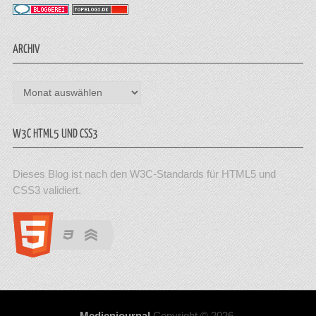
ARCHIV
Archiv
W3C HTML5 UND CSS3
Dieses Blog ist nach den W3C-Standards für HTML5 und
CSS3 validiert.
Medienjournal
Copyright © 2026.