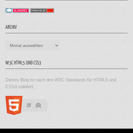
ARCHIV
Archiv
W3C HTML5 UND CSS3
Dieses Blog ist nach den W3C-Standards für HTML5 und
CSS3 validiert.