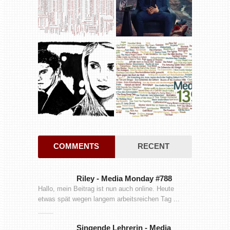
COMMENTS
RECENT
Riley
-
Media Monday #788
Hallo, mein Beitrag ist nun auch online. Heute
etwas spät wegen langem arbeitsreichen Tag ...
Singende Lehrerin
-
Media