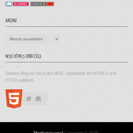
ARCHIV
Archiv
W3C HTML5 UND CSS3
Dieses Blog ist nach den W3C-Standards für HTML5 und
CSS3 validiert.
Medienjournal
Copyright © 2026.