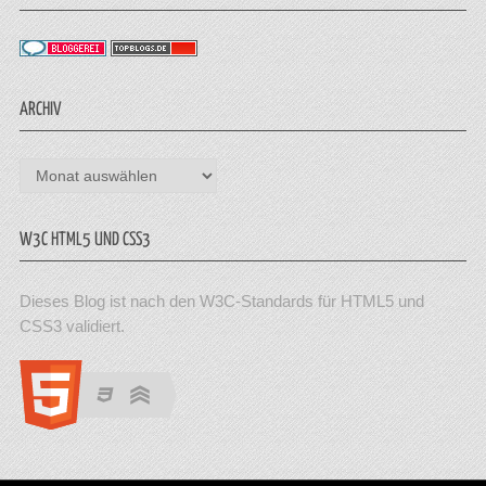
ARCHIV
Archiv
W3C HTML5 UND CSS3
Dieses Blog ist nach den W3C-Standards für HTML5 und
CSS3 validiert.