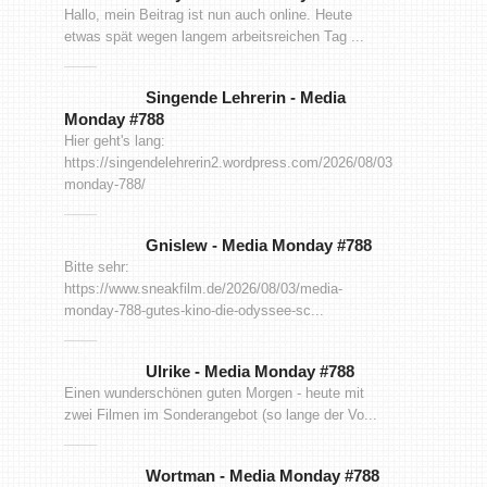
Hallo, mein Beitrag ist nun auch online. Heute
etwas spät wegen langem arbeitsreichen Tag ...
Singende Lehrerin
-
Media
Monday #788
Hier geht's lang:
https://singendelehrerin2.wordpress.com/2026/08/03/media-
monday-788/
Gnislew
-
Media Monday #788
Bitte sehr:
https://www.sneakfilm.de/2026/08/03/media-
monday-788-gutes-kino-die-odyssee-sc...
Ulrike
-
Media Monday #788
Einen wunderschönen guten Morgen - heute mit
zwei Filmen im Sonderangebot (so lange der Vo...
Wortman
-
Media Monday #788