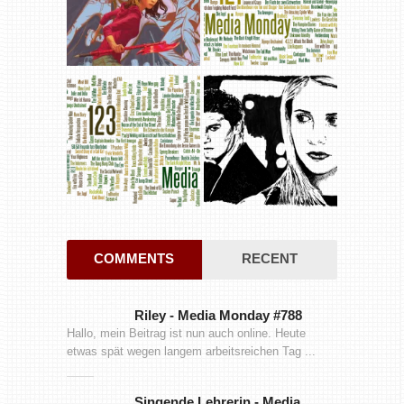
COMMENTS
RECENT
Riley
-
Media Monday #788
Hallo, mein Beitrag ist nun auch online. Heute
etwas spät wegen langem arbeitsreichen Tag ...
Singende Lehrerin
-
Media