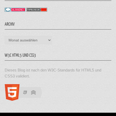
ARCHIV
Archiv
W3C HTML5 UND CSS3
Dieses Blog ist nach den W3C-Standards für HTML5 und
CSS3 validiert.