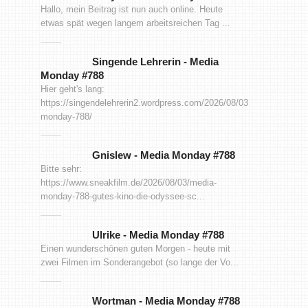
Hallo, mein Beitrag ist nun auch online. Heute
etwas spät wegen langem arbeitsreichen Tag ...
Singende Lehrerin
-
Media
Monday #788
Hier geht's lang:
https://singendelehrerin2.wordpress.com/2026/08/03/media-
monday-788/
Gnislew
-
Media Monday #788
Bitte sehr:
https://www.sneakfilm.de/2026/08/03/media-
monday-788-gutes-kino-die-odyssee-sc...
Ulrike
-
Media Monday #788
Einen wunderschönen guten Morgen - heute mit
zwei Filmen im Sonderangebot (so lange der Vo...
Wortman
-
Media Monday #788