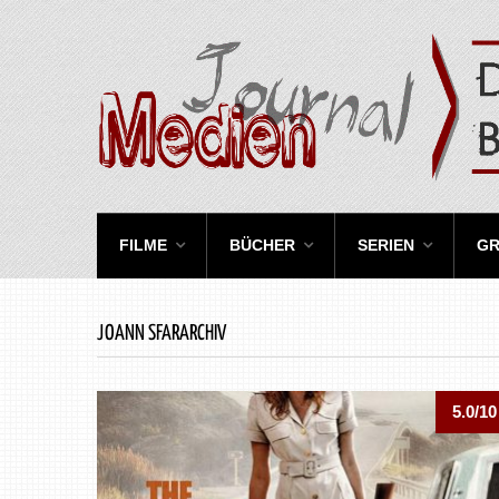
FILME
BÜCHER
SERIEN
GR
JOANN SFARARCHIV
5.0/10