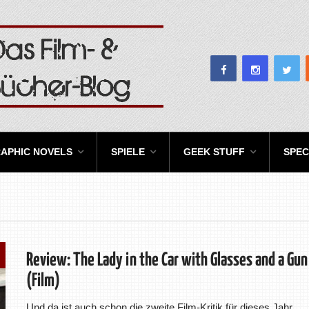
APHIC NOVELS
SPIELE
GEEK STUFF
SPEC
Review: The Lady in the Car with Glasses and a Gun
(Film)
Und da ist auch schon die zweite Film-Kritik für dieses Jahr,