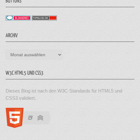
BUTTONS
ARCHIV
Archiv
W3C HTML5 UND CSS3
Dieses Blog ist nach den W3C-Standards für HTML5 und
CSS3 validiert.