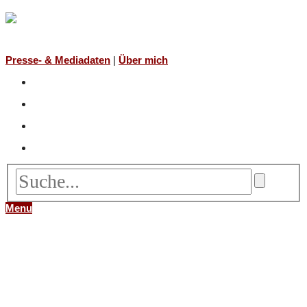
Presse- & Mediadaten
|
Über mich
Menu
FILME
NACH TITEL (A-Z)
NACH JAHR
NACH REGISSEUR*IN
BÜCHER
NACH TITEL (A-Z)
NACH AUTOR (A-Z)
NACH GENRE