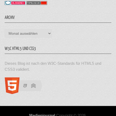
ARCHIV
Archiv
W3C HTML5 UND CSS3
Dieses Blog ist nach den W3C-Standards für HTML5 und
CSS3 validiert.
Medienjournal
Copyright © 2026.