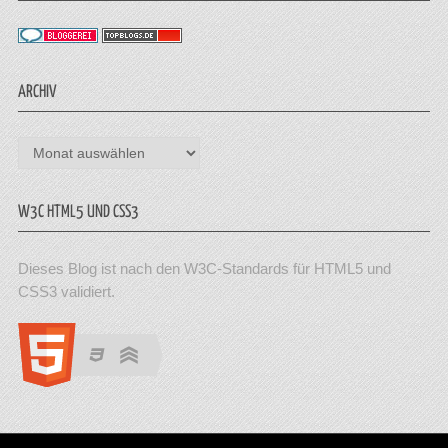
ARCHIV
Archiv
W3C HTML5 UND CSS3
Dieses Blog ist nach den W3C-Standards für HTML5 und
CSS3 validiert.