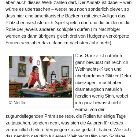
eben auch dieses Werk zählen darf. Der Ansatz ist dabei – wen
würde es überraschen – weder neu noch sonderlich clever, so
dass hier eine amerikanische Bäckerin mit einer Adligen das
Plätzchen-wechsle-dich-Spiel spielen darf und die beiden in die
Rolle der jeweils anderen schlüpfen dürfen (im Nachfolger
werden es dann übrigens gleich drei von Hudgens verkörperte
Frauen sein, aber dazu dann im nächsten Jahr mehr).
Das Ganze ist natürlich
ganz bewusst mit reichlich
Weihnachts-Kitsch und
überbordender Glitzer-Deko
überzogen, macht aber
dramaturgisch natürlich
herzlich wenig Sinn, wobei
ich ganz bewusst nicht
© Netflix
einmal von der
zugrundeliegenden Prämisse rede, die Rollen für einige Tage
zu tauschen, sondern dem, was sich die Autoren für dieses
vermeintlich heitere Vergnügen so ausgedacht haben. Wie sich
das nämlich natürlich für einen Weihnachtsfilm vom Schlage