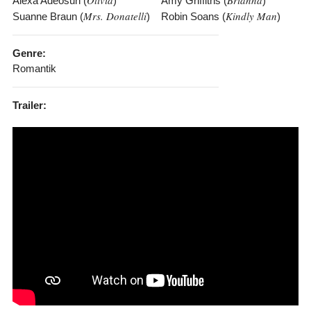
Olivia
Brianna
Alexa Adeosun (
)
Amy Griffiths (
)
Mrs. Donatelli
Kindly Man
Suanne Braun (
)
Robin Soans (
)
Genre:
Romantik
Trailer: