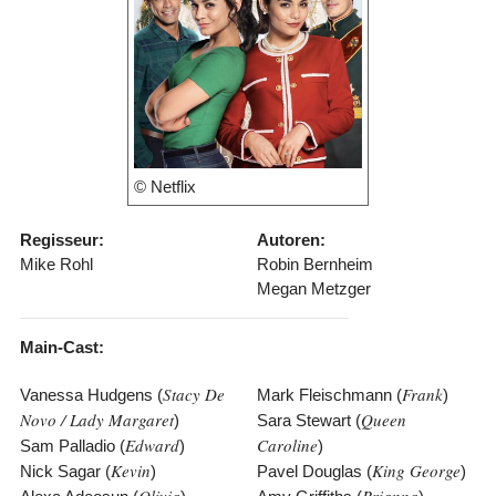
© Netflix
Regisseur:
Autoren:
Mike Rohl
Robin Bernheim
Megan Metzger
Main-Cast:
Stacy De
Frank
Vanessa Hudgens (
Mark Fleischmann (
)
Novo / Lady Margaret
Queen
)
Sara Stewart (
Edward
Caroline
Sam Palladio (
)
)
Kevin
King George
Nick Sagar (
)
Pavel Douglas (
)