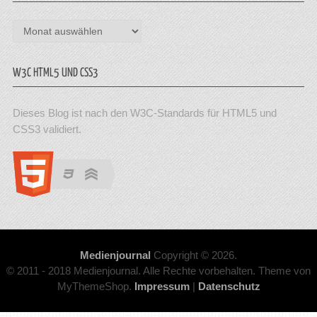
Archiv
W3C HTML5 UND CSS3
Dieses Blog ist nach den W3C-Standards für HTML5 und
CSS3 validiert.
Medienjournal
Copyright © 2026.
© 2011 - 2018 Medienjournal. Alle Rechte vorbehalten. Theme von
MyThemeShop.
Impressum
|
Datenschutz