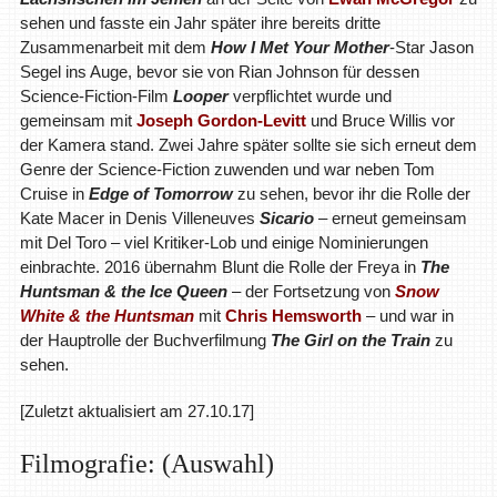
sehen und fasste ein Jahr später ihre bereits dritte
Zusammenarbeit mit dem
How I Met Your Mother
-Star Jason
Segel ins Auge, bevor sie von Rian Johnson für dessen
Science-Fiction-Film
Looper
verpflichtet wurde und
gemeinsam mit
Joseph Gordon-Levitt
und Bruce Willis vor
der Kamera stand. Zwei Jahre später sollte sie sich erneut dem
Genre der Science-Fiction zuwenden und war neben Tom
Cruise in
Edge of Tomorrow
zu sehen, bevor ihr die Rolle der
Kate Macer in Denis Villeneuves
Sicario
– erneut gemeinsam
mit Del Toro – viel Kritiker-Lob und einige Nominierungen
einbrachte. 2016 übernahm Blunt die Rolle der Freya in
The
Huntsman & the Ice Queen
– der Fortsetzung von
Snow
White & the Huntsman
mit
Chris Hemsworth
– und war in
der Hauptrolle der Buchverfilmung
The Girl on the Train
zu
sehen.
[Zuletzt aktualisiert am 27.10.17]
Filmografie: (Auswahl)