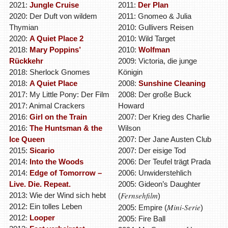
2021:
Jungle Cruise
2011:
Der Plan
2020: Der Duft von wildem
2011: Gnomeo & Julia
Thymian
2010: Gullivers Reisen
2020:
A Quiet Place 2
2010: Wild Target
2018:
Mary Poppins’
2010:
Wolfman
Rückkehr
2009: Victoria, die junge
2018: Sherlock Gnomes
Königin
2018:
A Quiet Place
2008:
Sunshine Cleaning
2017: My Little Pony: Der Film
2008: Der große Buck
2017: Animal Crackers
Howard
2016:
Girl on the Train
2007: Der Krieg des Charlie
2016:
The Huntsman & the
Wilson
Ice Queen
2007: Der Jane Austen Club
2015:
Sicario
2007: Der eisige Tod
2014:
Into the Woods
2006: Der Teufel trägt Prada
2014:
Edge of Tomorrow –
2006: Unwiderstehlich
Live. Die. Repeat.
2005: Gideon’s Daughter
Fernsehfilm
2013: Wie der Wind sich hebt
(
)
2012: Ein tolles Leben
Mini-Serie
2005: Empire (
)
2012:
Looper
2005: Fire Ball