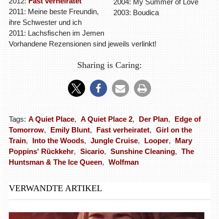
2012:
Fast verheiratet
2004: My Summer of Love
2011: Meine beste Freundin,
2003: Boudica
ihre Schwester und ich
2011: Lachsfischen im Jemen
Vorhandene Rezensionen sind jeweils verlinkt!
Sharing is Caring:
Tags:
A Quiet Place
,
A Quiet Place 2
,
Der Plan
,
Edge of
Tomorrow
,
Emily Blunt
,
Fast verheiratet
,
Girl on the
Train
,
Into the Woods
,
Jungle Cruise
,
Looper
,
Mary
Poppins' Rückkehr
,
Sicario
,
Sunshine Cleaning
,
The
Huntsman & The Ice Queen
,
Wolfman
VERWANDTE ARTIKEL