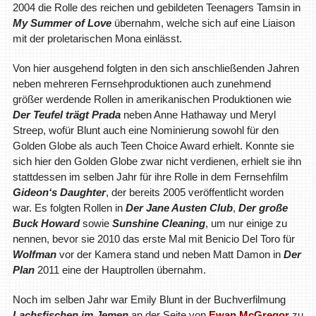
2004 die Rolle des reichen und gebildeten Teenagers Tamsin in
My Summer of Love
übernahm, welche sich auf eine Liaison
mit der proletarischen Mona einlässt.
Von hier ausgehend folgten in den sich anschließenden Jahren
neben mehreren Fernsehproduktionen auch zunehmend
größer werdende Rollen in amerikanischen Produktionen wie
Der Teufel trägt Prada
neben Anne Hathaway und Meryl
Streep, wofür Blunt auch eine Nominierung sowohl für den
Golden Globe als auch Teen Choice Award erhielt. Konnte sie
sich hier den Golden Globe zwar nicht verdienen, erhielt sie ihn
stattdessen im selben Jahr für ihre Rolle in dem Fernsehfilm
Gideon‘s Daughter
, der bereits 2005 veröffentlicht worden
war. Es folgten Rollen in
Der Jane Austen Club
,
Der große
Buck Howard
sowie
Sunshine Cleaning
, um nur einige zu
nennen, bevor sie 2010 das erste Mal mit Benicio Del Toro für
Wolfman
vor der Kamera stand und neben Matt Damon in
Der
Plan
2011 eine der Hauptrollen übernahm.
Noch im selben Jahr war Emily Blunt in der Buchverfilmung
Lachsfischen im Jemen
an der Seite von
Ewan McGregor
zu