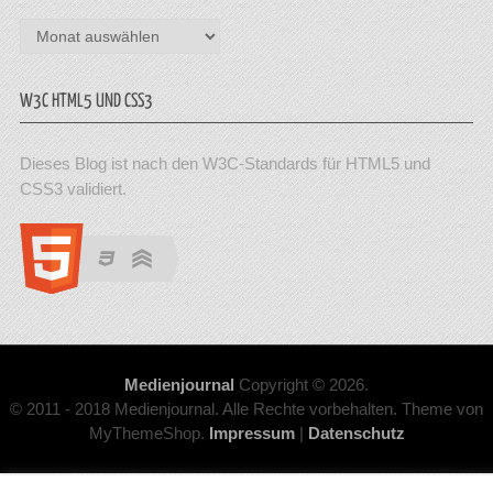
Archiv
W3C HTML5 UND CSS3
Dieses Blog ist nach den W3C-Standards für HTML5 und
CSS3 validiert.
Medienjournal
Copyright © 2026.
© 2011 - 2018 Medienjournal. Alle Rechte vorbehalten. Theme von
MyThemeShop.
Impressum
|
Datenschutz