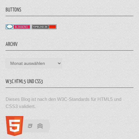
BUTTONS
ARCHIV
Archiv
W3C HTML5 UND CSS3
Dieses Blog ist nach den W3C-Standards für HTML5 und
CSS3 validiert.