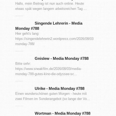
Hallo, mein Beitrag ist nun auch online. Heute
etwas spät wegen langem arbeitsreichen Tag ...
Singende Lehrerin
-
Media
Monday #788
Hier geht's lang:
https://singendelehrerin2.wordpress.com/2026/08/03/media-
monday-788/
Gnislew
-
Media Monday #788
Bitte sehr:
https://www.sneakfilm.de/2026/08/03/media-
monday-788-gutes-kino-die-odyssee-sc...
Ulrike
-
Media Monday #788
Einen wunderschönen guten Morgen - heute mit
zwei Filmen im Sonderangebot (so lange der Vo...
Wortman
-
Media Monday #788