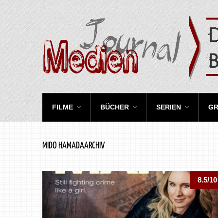
FILME
BÜCHER
SERIEN
GR
MIDO HAMADAARCHIV
8.5/10