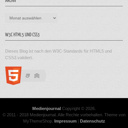
ARCHIV
Archiv
W3C HTML5 UND CSS3
Dieses Blog ist nach den W3C-Standards für HTML5 und
CSS3 validiert.
Medienjournal
Copyright © 2026.
© 2011 - 2018 Medienjournal. Alle Rechte vorbehalten. Theme von
MyThemeShop.
Impressum
|
Datenschutz