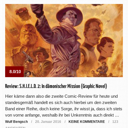
8.0/10
Review: S.H.I.E.L.D. 2: In dämonischer Mission (Graphic Novel)
Hier käme dann also die zweite Comic-Review für heute und
standesgemäß handelt es sich auch hierbei um den zweiten
Band einer Reihe, doch keine Sorge, ihr wisst ja, dass ich stets
von vorne anfange, weshalb ihr bei Unkenntnis auch direkt …
Wulf Bengsch
20. Januar 2016
KEINE KOMMENTARE
123