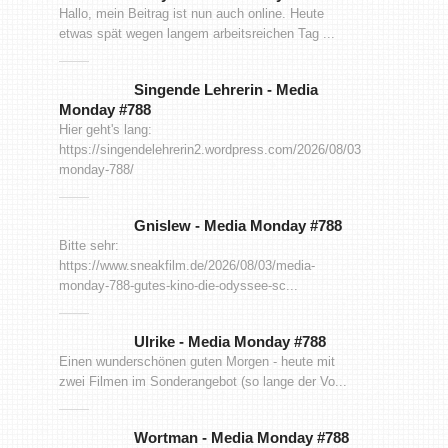
Hallo, mein Beitrag ist nun auch online. Heute
etwas spät wegen langem arbeitsreichen Tag ...
Singende Lehrerin
-
Media
Monday #788
Hier geht's lang:
https://singendelehrerin2.wordpress.com/2026/08/03/media-
monday-788/
Gnislew
-
Media Monday #788
Bitte sehr:
https://www.sneakfilm.de/2026/08/03/media-
monday-788-gutes-kino-die-odyssee-sc...
Ulrike
-
Media Monday #788
Einen wunderschönen guten Morgen - heute mit
zwei Filmen im Sonderangebot (so lange der Vo...
Wortman
-
Media Monday #788