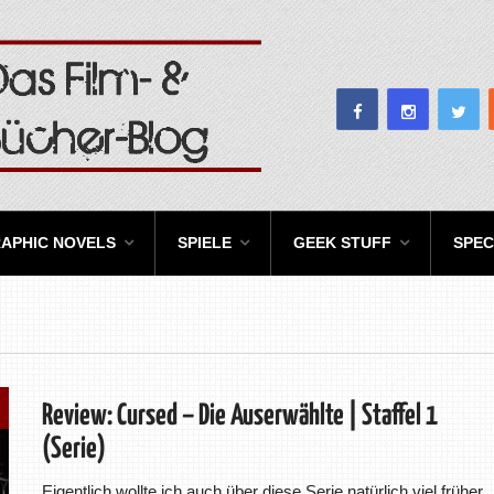
APHIC NOVELS
SPIELE
GEEK STUFF
SPEC
Review: Cursed – Die Auserwählte | Staffel 1
(Serie)
Eigentlich wollte ich auch über diese Serie natürlich viel früher