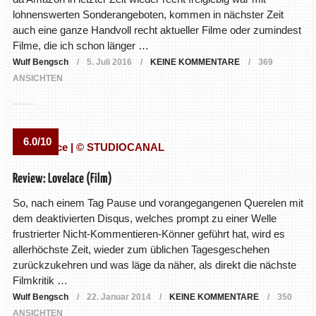
lohnenswerten Sonderangeboten, kommen in nächster Zeit
auch eine ganze Handvoll recht aktueller Filme oder zumindest
Filme, die ich schon länger …
Wulf Bengsch
5. Juli 2016
KEINE KOMMENTARE
369
ANSICHTEN
6.0/10
Review: Lovelace (Film)
So, nach einem Tag Pause und vorangegangenen Querelen mit
dem deaktivierten Disqus, welches prompt zu einer Welle
frustrierter Nicht-Kommentieren-Könner geführt hat, wird es
allerhöchste Zeit, wieder zum üblichen Tagesgeschehen
zurückzukehren und was läge da näher, als direkt die nächste
Filmkritik …
Wulf Bengsch
22. Januar 2014
KEINE KOMMENTARE
350
ANSICHTEN