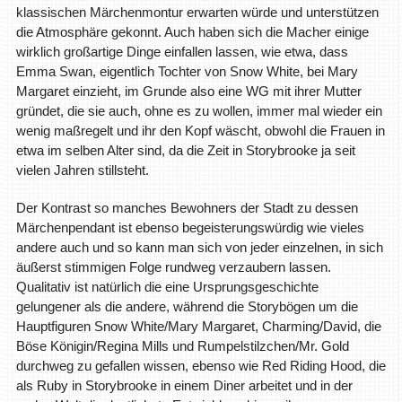
klassischen Märchenmontur erwarten würde und unterstützen
die Atmosphäre gekonnt. Auch haben sich die Macher einige
wirklich großartige Dinge einfallen lassen, wie etwa, dass
Emma Swan, eigentlich Tochter von Snow White, bei Mary
Margaret einzieht, im Grunde also eine WG mit ihrer Mutter
gründet, die sie auch, ohne es zu wollen, immer mal wieder ein
wenig maßregelt und ihr den Kopf wäscht, obwohl die Frauen in
etwa im selben Alter sind, da die Zeit in Storybrooke ja seit
vielen Jahren stillsteht.
Der Kontrast so manches Bewohners der Stadt zu dessen
Märchenpendant ist ebenso begeisterungswürdig wie vieles
andere auch und so kann man sich von jeder einzelnen, in sich
äußerst stimmigen Folge rundweg verzaubern lassen.
Qualitativ ist natürlich die eine Ursprungsgeschichte
gelungener als die andere, während die Storybögen um die
Hauptfiguren Snow White/Mary Margaret, Charming/David, die
Böse Königin/Regina Mills und Rumpelstilzchen/Mr. Gold
durchweg zu gefallen wissen, ebenso wie Red Riding Hood, die
als Ruby in Storybrooke in einem Diner arbeitet und in der