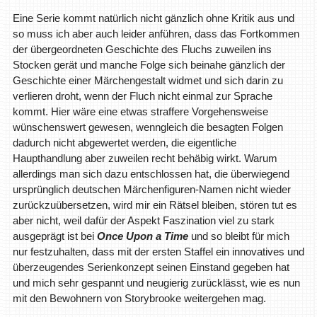
Eine Serie kommt natürlich nicht gänzlich ohne Kritik aus und
so muss ich aber auch leider anführen, dass das Fortkommen
der übergeordneten Geschichte des Fluchs zuweilen ins
Stocken gerät und manche Folge sich beinahe gänzlich der
Geschichte einer Märchengestalt widmet und sich darin zu
verlieren droht, wenn der Fluch nicht einmal zur Sprache
kommt. Hier wäre eine etwas straffere Vorgehensweise
wünschenswert gewesen, wenngleich die besagten Folgen
dadurch nicht abgewertet werden, die eigentliche
Haupthandlung aber zuweilen recht behäbig wirkt. Warum
allerdings man sich dazu entschlossen hat, die überwiegend
ursprünglich deutschen Märchenfiguren-Namen nicht wieder
zurückzuübersetzen, wird mir ein Rätsel bleiben, stören tut es
aber nicht, weil dafür der Aspekt Faszination viel zu stark
ausgeprägt ist bei
Once Upon a Time
und so bleibt für mich
nur festzuhalten, dass mit der ersten Staffel ein innovatives und
überzeugendes Serienkonzept seinen Einstand gegeben hat
und mich sehr gespannt und neugierig zurücklässt, wie es nun
mit den Bewohnern von Storybrooke weitergehen mag.