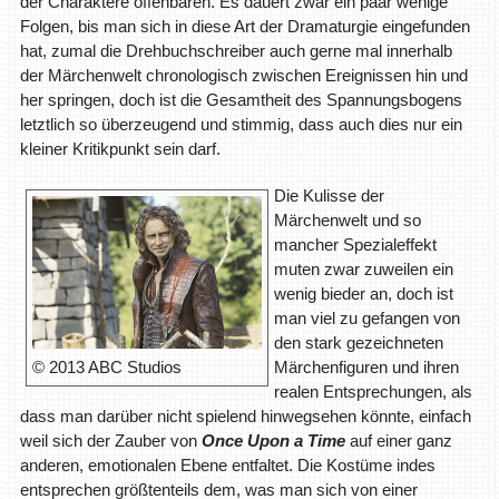
der Charaktere offenbaren. Es dauert zwar ein paar wenige
Folgen, bis man sich in diese Art der Dramaturgie eingefunden
hat, zumal die Drehbuchschreiber auch gerne mal innerhalb
der Märchenwelt chronologisch zwischen Ereignissen hin und
her springen, doch ist die Gesamtheit des Spannungsbogens
letztlich so überzeugend und stimmig, dass auch dies nur ein
kleiner Kritikpunkt sein darf.
Die Kulisse der
Märchenwelt und so
mancher Spezialeffekt
muten zwar zuweilen ein
wenig bieder an, doch ist
man viel zu gefangen von
den stark gezeichneten
Märchenfiguren und ihren
© 2013 ABC Studios
realen Entsprechungen, als
dass man darüber nicht spielend hinwegsehen könnte, einfach
weil sich der Zauber von
Once Upon a Time
auf einer ganz
anderen, emotionalen Ebene entfaltet. Die Kostüme indes
entsprechen größtenteils dem, was man sich von einer