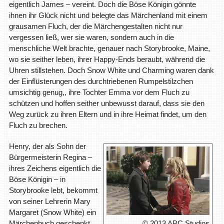
eigentlich James – vereint. Doch die Böse Königin gönnte
ihnen ihr Glück nicht und belegte das Märchenland mit einem
grausamen Fluch, der die Märchengestalten nicht nur
vergessen ließ, wer sie waren, sondern auch in die
menschliche Welt brachte, genauer nach Storybrooke, Maine,
wo sie seither leben, ihrer Happy-Ends beraubt, während die
Uhren stillstehen. Doch Snow White und Charming waren dank
der Einflüsterungen des durchtriebenen Rumpelstilzchen
umsichtig genug,, ihre Tochter Emma vor dem Fluch zu
schützen und hoffen seither unbewusst darauf, dass sie den
Weg zurück zu ihren Eltern und in ihre Heimat findet, um den
Fluch zu brechen.
Henry, der als Sohn der
Bürgermeisterin Regina –
ihres Zeichens eigentlich die
Böse Königin – in
Storybrooke lebt, bekommt
von seiner Lehrerin Mary
Margaret (Snow White) ein
Märchenbuch geschenkt
© 2013 ABC Studios