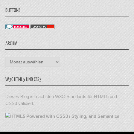
BUTTONS
ARCHIV
Archiv
W3C HTML5 UND CSS3
Dieses Blog ist nach den W3C-Standards für HTML5 und
CSS3 validiert.