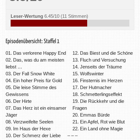
Leser-Wertung
6.45/10
(
11
Stimmen)
Episodenübersicht: Staffel 1
01. Das verlorene Happy End
12. Das Biest und die Schöne
02. Das, was du am meisten
13. Fluch und Versuchung
liebst …
14. Jenseits der Träume
03. Der Fall Snow White
15. Wolfswinter
04. Ein hoher Preis für Gold
16. Finsternis im Herzen
05. Die leise Stimme des
17. Der Hutmacher
Gewissens
18. Schmetterlingseffekt
06. Der Hirte
19. Die Rückkehr und die
07. Das Herz ist ein einsamer
Fragen
Jäger
20. Emmas Bürde
08. Verzweifelte Seelen
21. Ein Apfel, Rot wie Blut
09. Im Haus der Hexe
22. Ein Land ohne Magie
10. Der Schmerz der Liebe
– – –