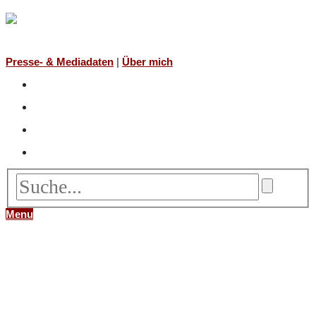
Presse- & Mediadaten
|
Über mich
Menu
FILME
NACH TITEL (A-Z)
NACH JAHR
NACH REGISSEUR*IN
BÜCHER
NACH TITEL (A-Z)
NACH AUTOR (A-Z)
NACH GENRE