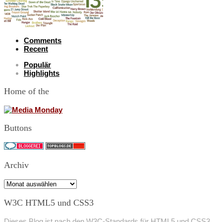
Comments
Recent
Populär
Highlights
Home of the
Buttons
Archiv
Archiv
W3C HTML5 und CSS3
Dieses Blog ist nach den W3C-Standards für HTML5 und CSS3