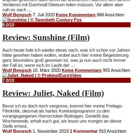
Verdienst mit Domhnall Gleeson teilen müssen. Vor allem aber
sah es nach …
Wulf Bengsch
7. Juli 2020
Keine Kommentare
888 Ansichten
9.0/10
Review: Sunshine (Film)
Auch heute hole ich wieder etwas nach, was ich schon vor Jahren
hätte gesehen haben wollen, wobei auch hier meine Begeisterung
ganz besonders groß gewesen ist, was ja nun auch nicht immer
der Fall ist, wenn sich im Laufe der …
Wulf Bengsch
10. März 2020
Keine Kommentare
955 Ansichten
7.0/10
Review: Juliet, Naked (Film)
Bevor ich es doch noch vergesse, kommt hier meine Freitags-
Filmkritik, diesmal als hartes Kontrastprogramm zu den
vorangegangenen Horrorctober-Beiträgen. Genießt das
Wochenende, erholt euch gut, wir lesen uns morgen an dieser
Stelle erneut.
Wulf Bengsch
1. November 2019
1 Kommentar
910 Ansichten