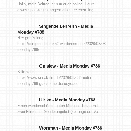
Hallo, mein Beitrag ist nun auch online. Heute
etwas spät wegen langem arbeitsreichen Tag ...
Singende Lehrerin
-
Media
Monday #788
Hier geht's lang:
https://singendelehrerin2.wordpress.com/2026/08/03/media-
monday-788/
Gnislew
-
Media Monday #788
Bitte sehr:
https://www.sneakfilm.de/2026/08/03/media-
monday-788-gutes-kino-die-odyssee-sc...
Ulrike
-
Media Monday #788
Einen wunderschönen guten Morgen - heute mit
zwei Filmen im Sonderangebot (so lange der Vo...
Wortman
-
Media Monday #788