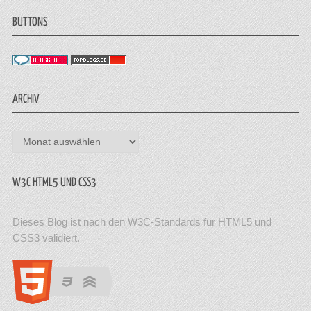
BUTTONS
ARCHIV
Archiv
W3C HTML5 UND CSS3
Dieses Blog ist nach den W3C-Standards für HTML5 und
CSS3 validiert.