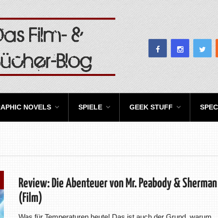
APHIC NOVELS
SPIELE
GEEK STUFF
SPEC
Review: Die Abenteuer von Mr. Peabody & Sherman
(Film)
Was für Temperaturen heute! Das ist auch der Grund, warum