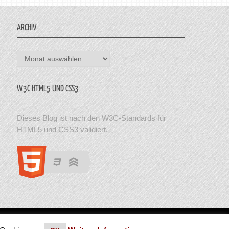
ARCHIV
Archiv
W3C HTML5 UND CSS3
Dieses Blog ist nach den W3C-Standards für
HTML5 und CSS3 validiert.
en. Theme von MyThemeShop.
Impressum
|
Datenschutz