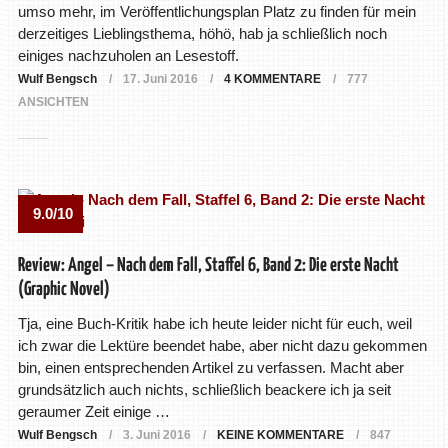
umso mehr, im Veröffentlichungsplan Platz zu finden für mein
derzeitiges Lieblingsthema, höhö, hab ja schließlich noch
einiges nachzuholen an Lesestoff.
Wulf Bengsch
17. Juni 2016
4 KOMMENTARE
777
ANSICHTEN
9.0/10
Review: Angel – Nach dem Fall, Staffel 6, Band 2: Die erste Nacht
(Graphic Novel)
Tja, eine Buch-Kritik habe ich heute leider nicht für euch, weil
ich zwar die Lektüre beendet habe, aber nicht dazu gekommen
bin, einen entsprechenden Artikel zu verfassen. Macht aber
grundsätzlich auch nichts, schließlich beackere ich ja seit
geraumer Zeit einige …
Wulf Bengsch
3. Juni 2016
KEINE KOMMENTARE
847