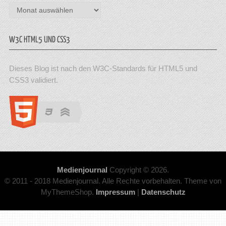
Archiv
W3C HTML5 UND CSS3
Dieses Blog ist nach den W3C-Standards für HTML5 und
CSS3 validiert.
Medienjournal
Copyright © 2026.
© 2011 - 2018 Medienjournal. Alle Rechte vorbehalten. Theme von
MyThemeShop.
Impressum
|
Datenschutz