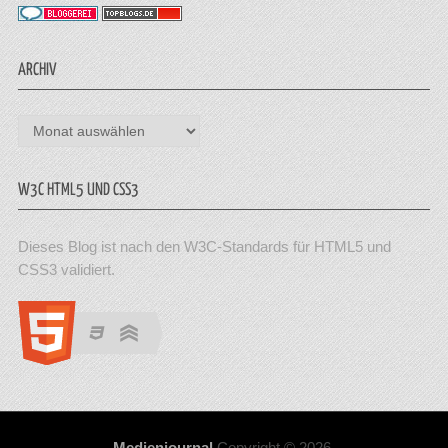
ARCHIV
Archiv
W3C HTML5 UND CSS3
Dieses Blog ist nach den W3C-Standards für HTML5 und
CSS3 validiert.
Medienjournal
Copyright © 2026.