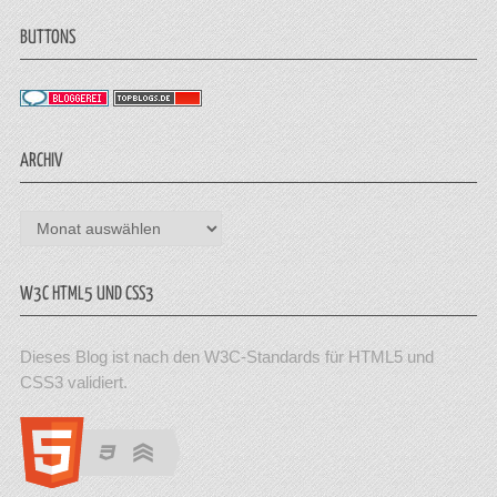
BUTTONS
ARCHIV
Archiv
W3C HTML5 UND CSS3
Dieses Blog ist nach den W3C-Standards für HTML5 und
CSS3 validiert.