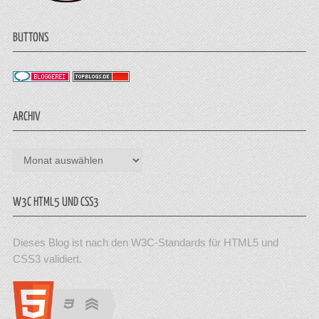
BUTTONS
ARCHIV
Archiv
W3C HTML5 UND CSS3
Dieses Blog ist nach den W3C-Standards für HTML5 und
CSS3 validiert.