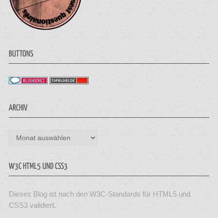
BUTTONS
ARCHIV
Archiv
W3C HTML5 UND CSS3
Dieses Blog ist nach den W3C-Standards für HTML5 und
CSS3 validiert.