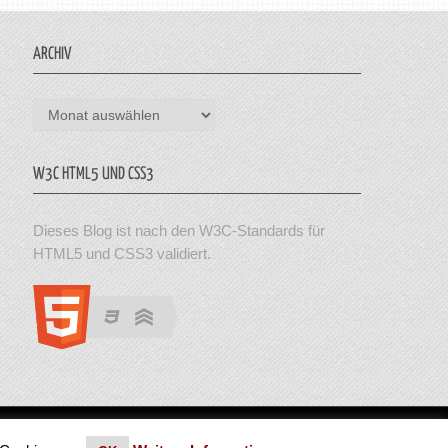
ARCHIV
Archiv
W3C HTML5 UND CSS3
Dieses Blog ist nach den W3C-Standards für
HTML5 und CSS3 validiert.
en. Theme von MyThemeShop.
Impressum
|
Datenschutz