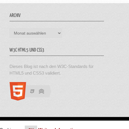
ARCHIV
Archiv
W3C HTML5 UND CSS3
Dieses Blog ist nach den W3C-Standards für
HTML5 und CSS3 validiert.
en. Theme von MyThemeShop.
Impressum
|
Datenschutz