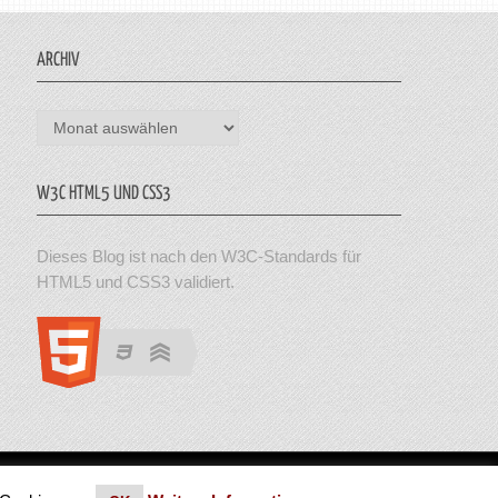
ARCHIV
Archiv
W3C HTML5 UND CSS3
Dieses Blog ist nach den W3C-Standards für
HTML5 und CSS3 validiert.
en. Theme von MyThemeShop.
Impressum
|
Datenschutz