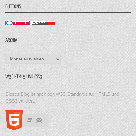
BUTTONS
ARCHIV
Archiv
W3C HTML5 UND CSS3
Dieses Blog ist nach den W3C-Standards für HTML5 und
CSS3 validiert.