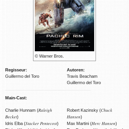
© Warner Bros.
Regisseur:
Autoren:
Guillermo del Toro
Travis Beacham
Guillermo del Toro
Main-Cast:
Raleigh
Chuck
Charlie Hunnam (
Robert Kazinsky (
Becket
Hansen
)
)
Stacker Pentecost
Herc Hansen
Idris Elba (
)
Max Martini (
)