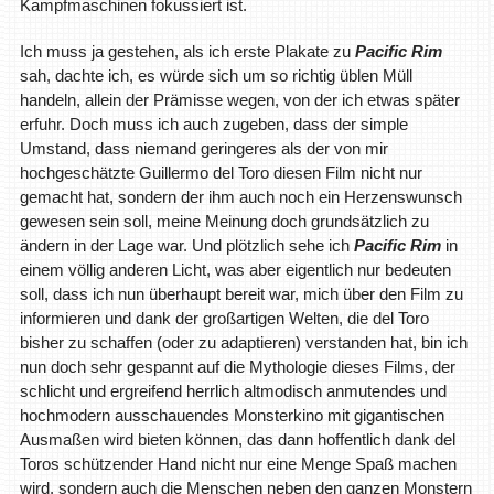
Kampfmaschinen fokussiert ist.
Ich muss ja gestehen, als ich erste Plakate zu
Pacific Rim
sah, dachte ich, es würde sich um so richtig üblen Müll
handeln, allein der Prämisse wegen, von der ich etwas später
erfuhr. Doch muss ich auch zugeben, dass der simple
Umstand, dass niemand geringeres als der von mir
hochgeschätzte Guillermo del Toro diesen Film nicht nur
gemacht hat, sondern der ihm auch noch ein Herzenswunsch
gewesen sein soll, meine Meinung doch grundsätzlich zu
ändern in der Lage war. Und plötzlich sehe ich
Pacific Rim
in
einem völlig anderen Licht, was aber eigentlich nur bedeuten
soll, dass ich nun überhaupt bereit war, mich über den Film zu
informieren und dank der großartigen Welten, die del Toro
bisher zu schaffen (oder zu adaptieren) verstanden hat, bin ich
nun doch sehr gespannt auf die Mythologie dieses Films, der
schlicht und ergreifend herrlich altmodisch anmutendes und
hochmodern ausschauendes Monsterkino mit gigantischen
Ausmaßen wird bieten können, das dann hoffentlich dank del
Toros schützender Hand nicht nur eine Menge Spaß machen
wird, sondern auch die Menschen neben den ganzen Monstern