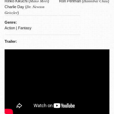
Mako Mori
Hannibal Chau
Rinko Kikuchi (
)
Ron Perlman (
)
Dr. Newton
Charlie Day (
Geiszler
)
Genre:
Action | Fantasy
Trailer: