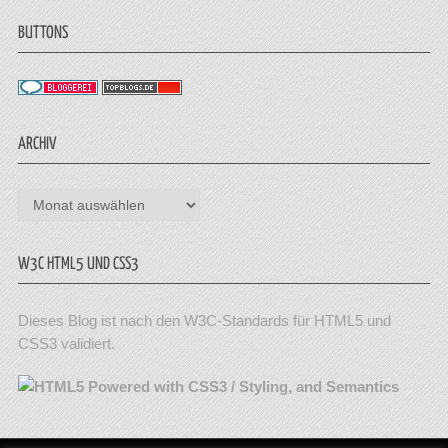
BUTTONS
ARCHIV
Archiv
W3C HTML5 UND CSS3
Dieses Blog ist nach den W3C-Standards für HTML5 und
CSS3 validiert.