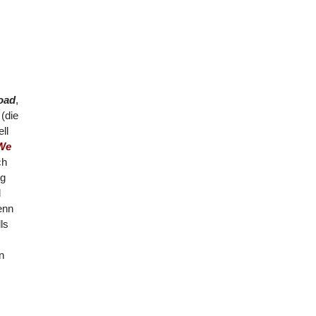
oad
,
(die
ll
We
ch
ng
d
enn
ls
n