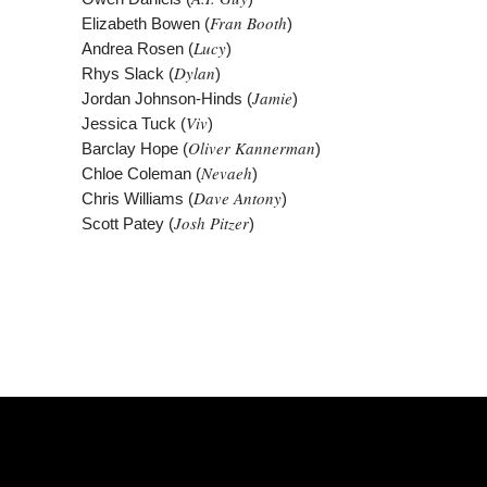
Fran Booth
Elizabeth Bowen (
)
Lucy
Andrea Rosen (
)
Dylan
Rhys Slack (
)
Jamie
Jordan Johnson-Hinds (
)
Viv
Jessica Tuck (
)
Oliver Kannerman
Barclay Hope (
)
Nevaeh
Chloe Coleman (
)
Dave Antony
Chris Williams (
)
Josh Pitzer
Scott Patey (
)