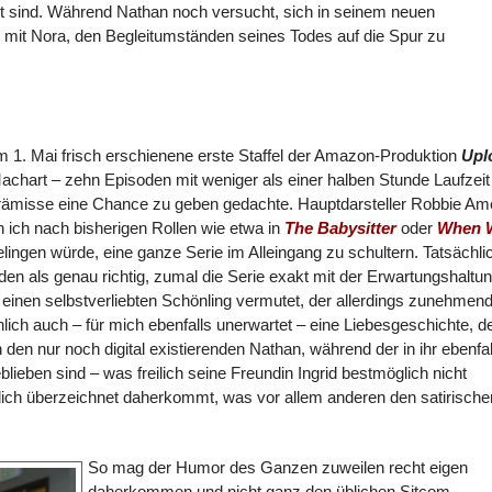
t sind. Während Nathan noch versucht, sich in seinem neuen
mit Nora, den Begleitumständen seines Todes auf die Spur zu
m 1. Mai frisch erschienene erste Staffel der Amazon-Produktion
Upl
chart – zehn Episoden mit weniger als einer halben Stunde Laufzeit 
rämisse eine Chance zu geben gedachte. Hauptdarsteller Robbie Ame
 ich nach bisherigen Rollen wie etwa in
The Babysitter
oder
When 
lingen würde, eine ganze Serie im Alleingang zu schultern. Tatsächli
en als genau richtig, zumal die Serie exakt mit der Erwartungshaltu
s einen selbstverliebten Schönling vermutet, der allerdings zunehmen
chlich auch – für mich ebenfalls unerwartet – eine Liebesgeschichte, d
den nur noch digital existierenden Nathan, während der in ihr ebenfal
ieben sind – was freilich seine Freundin Ingrid bestmöglich nicht
chlich überzeichnet daherkommt, was vor allem anderen den satirische
So mag der Humor des Ganzen zuweilen recht eigen
daherkommen und nicht ganz den üblichen Sitcom-