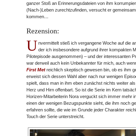
ganzer Stoß an Erinnerungsdateien von ihm korrumpier
(Nach-)Leben zurechtzufinden, versucht er gemeinsam 
kommen…
Rezension:
U
nvermittelt stieß ich vergangene Woche auf die a
der ich insbesondere aufgrund ihrer kompakten Ma
Pilotepisode ausgenommen) – und der interessanten P
war derweil auch kein Unbekannter für mich, auch wenn
First Met
reichlich skeptisch gewesen bin, ob es ihm ge
erweist sich dessen Wahl aber nach nur wenigen Episod
spielt, dass man in ihm eben zunächst nichts weiter al
Herz und Hirn offenbart. So ist die Serie im Kern tatsä
Horizen-Mitarbeiterin Nora verguckt sich immer mehr in 
einen der wenigen Bezugspunkte sieht, die ihm noch gebl
erfahren sollte, die wie im Grunde jeder Charakter rei
Touch der Serie unterstreicht.