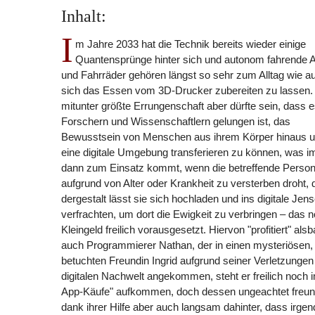
Inhalt:
I
m Jahre 2033 hat die Technik bereits wieder einige
Quantensprünge hinter sich und autonom fahrende 
und Fahrräder gehören längst so sehr zum Alltag wie a
sich das Essen vom 3D-Drucker zubereiten zu lassen.
mitunter größte Errungenschaft aber dürfte sein, dass 
Forschern und Wissenschaftlern gelungen ist, das
Bewusstsein von Menschen aus ihrem Körper hinaus 
eine digitale Umgebung transferieren zu können, was 
dann zum Einsatz kommt, wenn die betreffende Perso
aufgrund von Alter oder Krankheit zu versterben droht,
dergestalt lässt sie sich hochladen und ins digitale Jens
verfrachten, um dort die Ewigkeit zu verbringen – das n
Kleingeld freilich vorausgesetzt. Hiervon "profitiert" alsb
auch Programmierer Nathan, der in einen mysteriösen, w
betuchten Freundin Ingrid aufgrund seiner Verletzunge
digitalen Nachwelt angekommen, steht er freilich noch im
App-Käufe" aufkommen, doch dessen ungeachtet freund
dank ihrer Hilfe aber auch langsam dahinter, dass irg