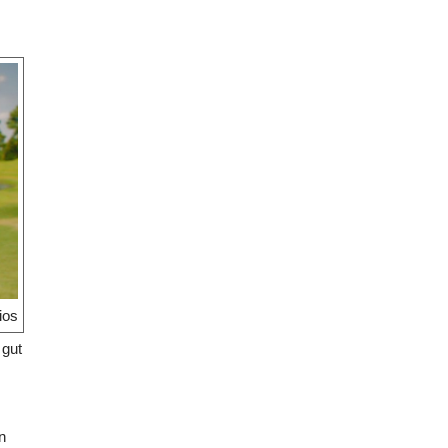
ios
 gut
n