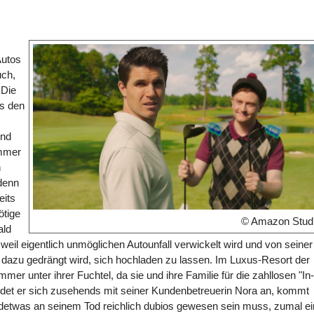
Autos
uch,
 Die
es den
und
immer
n
 denn
eits
ötige
© Amazon Stud
ald
eil eigentlich unmöglichen Autounfall verwickelt wird und von seiner
n dazu gedrängt wird, sich hochladen zu lassen. Im Luxus-Resort der
mer unter ihrer Fuchtel, da sie und ihre Familie für die zahllosen "In-
et er sich zusehends mit seiner Kundenbetreuerin Nora an, kommt
endetwas an seinem Tod reichlich dubios gewesen sein muss, zumal ei